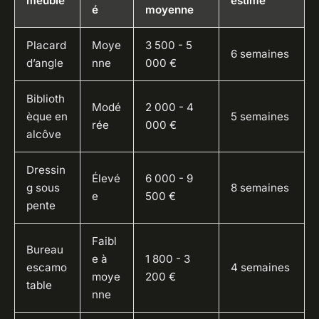
meuble
estimé
é
moyenne
Placard
Moye
3 500 - 5
6 semaines
d’angle
nne
000 €
Biblioth
Modé
2 000 - 4
èque en
5 semaines
rée
000 €
alcôve
Dressin
Élevé
6 000 - 9
g sous
8 semaines
e
500 €
pente
Faibl
Bureau
e à
1 800 - 3
escamo
4 semaines
moye
200 €
table
nne