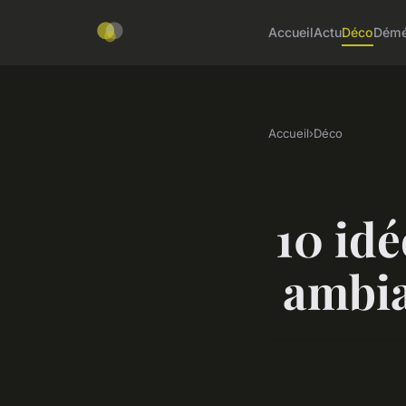
Accueil
Actu
Déco
Démé
Accueil
›
Déco
10 id
ambia