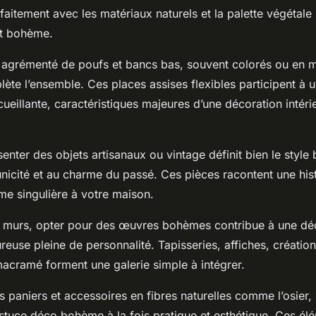
aitement avec les matériaux naturels et la palette végétale
t bohème.
 agrémenté de poufs et bancs bas, souvent colorés ou en m
lète l’ensemble. Ces places assises flexibles participent à
cueillante, caractéristiques majeures d’une décoration intéri
ésenter des objets artisanaux ou vintage définit bien le style
l’unicité et au charme du passé. Ces pièces racontent une hist
me singulière à votre maison.
es murs, opter pour des œuvres bohèmes contribue à une dé
ureuse pleine de personnalité. Tapisseries, affiches, créatio
macramé forment une galerie simple à intégrer.
des paniers et accessoires en fibres naturelles comme l’osier, 
astuce déco bohème à la fois pratique et esthétique. Ces él