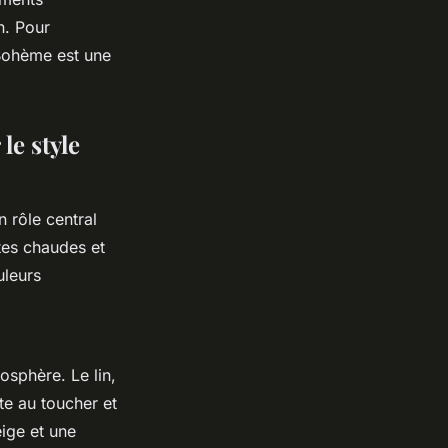
n. Pour
 Bohème est une
le style
 rôle central
tes chaudes et
uleurs
osphère. Le lin,
ite au toucher et
eige et une