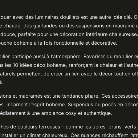
jouer avec des luminaires douillets est une autre idée clé. 
e chaude, des guirlandes ou des suspensions en macramé q
douce, parfaite pour une décoration intérieure chaleureuse
uche bohème à la fois fonctionnelle et décorative.
lier participe aussi à l’atmosphère. Favoriser du mobilier e
ans les 10 idées déco bohème, renforçant la chaleur et l’authen
turels permettent de créer un lien avec le décor tout en of
k.
sions et macramés est une tendance phare. Ces accessoires
es, incarnent l’esprit bohème. Suspendus ou posés en décora
édiatement à une ambiance cosy et authentique.
ches de couleurs terreuses – comme les ocres, bruns, verts
à installer un climat chaleureux. Ces nuances réchauffent l’a