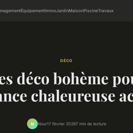
nagement
Équipement
Immo
Jardin
Maison
Piscine
Travaux
DÉCO
ées déco bohème po
nce chaleureuse ac
Nour
17 février 2026
7 min de lecture
N