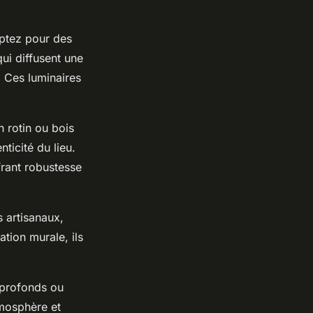
Optez pour des
ui diffusent une
. Ces luminaires
n rotin ou bois
ticité du lieu.
frant robustesse
 artisanaux,
tion murale, ils
 profonds ou
tmosphère et