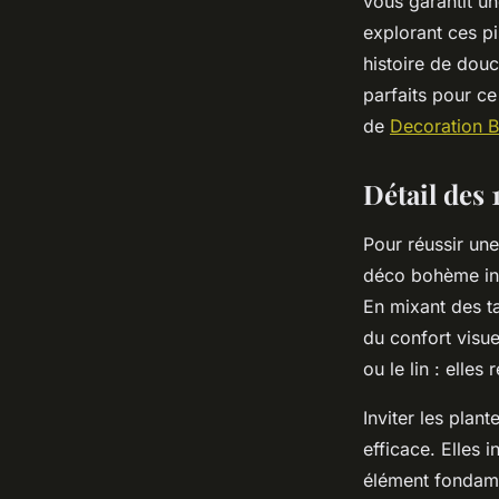
vous garantit u
explorant ces pi
histoire de douc
parfaits pour c
de
Decoration 
Détail des
Pour réussir une
déco bohème inco
En mixant des t
du confort visue
ou le lin : elle
Inviter les plan
efficace. Elles 
élément fondamen