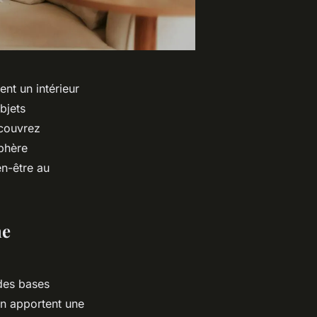
nt un intérieur
bjets
écouvrez
phère
en-être au
ne
des bases
ton apportent une