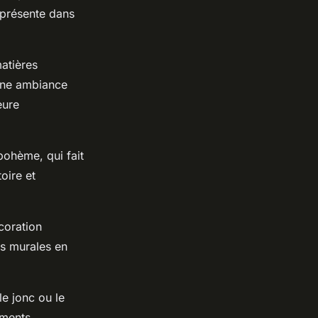
 présente dans
atières
 une ambiance
eure
 bohème, qui fait
oire et
coration
ns murales en
le jonc ou le
éments