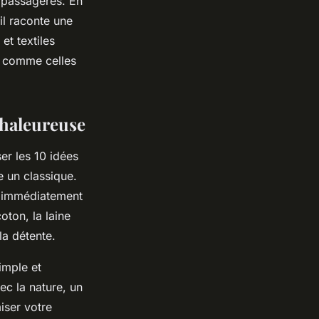
 passagères. En
il raconte une
et textiles
s comme celles
chaleureuse
ser les 10 idées
e un classique.
ez immédiatement
oton, la laine
la détente.
imple et
ec la nature, un
iser votre