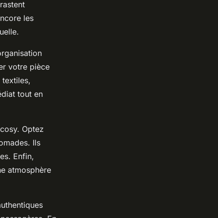
rastent
ncore les
uelle.
organisation
r votre pièce
textiles,
diat tout en
 cosy. Optez
omades. Ils
es. Enfin,
une atmosphère
authentiques