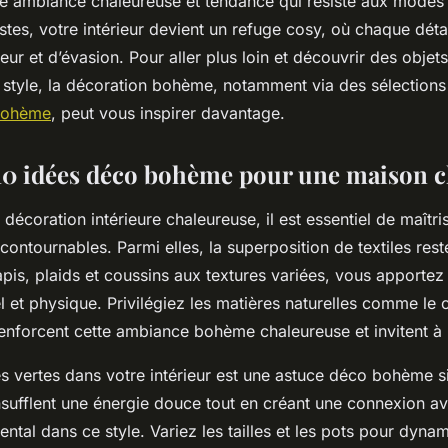
ne ambiance chaleureuse et tendance qui résiste aux modes
stes, votre intérieur devient un refuge cosy, où chaque déta
eur et d’évasion. Pour aller plus loin et découvrir des objets 
e style, la décoration bohème, notamment via des sélection
Bohème
, peut vous inspirer davantage.
 10 idées déco bohème pour une maison 
 décoration intérieure chaleureuse, il est essentiel de maîtri
ntournables. Parmi elles, la superposition de textiles rest
apis, plaids et coussins aux textures variées, vous apport
l et physique. Privilégiez les matières naturelles comme le c
s renforcent cette ambiance bohème chaleureuse et invitent à 
tes vertes dans votre intérieur est une astuce déco bohème s
insufflent une énergie douce tout en créant une connexion av
tal dans ce style. Variez les tailles et les pots pour dynam