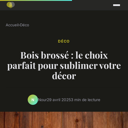
Accueil
›
Déco
DÉCO
Bois brossé : le choix
parfait pour sublimer votre
décor
Nour
29 avril 2025
3 min de lecture
N