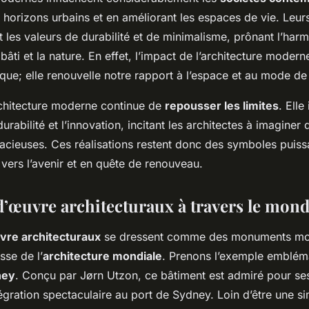
 horizons urbains et en améliorant les espaces de vie. Leu
t les valeurs de durabilité et de minimalisme, prônant l’har
bâti et la nature. En effet, l’impact de l’architecture moder
ique; elle renouvelle notre rapport à l’espace et au mode de 
architecture moderne continue de
repousser les limites
. Elle
durabilité et l’innovation, incitant les architectes à imaginer
acieuses. Ces réalisations restent donc des symboles puiss
vers l’avenir et en quête de renouveau.
d’œuvre architecturaux à travers le mon
vre architecturaux
se dressent comme des monuments mo
esse de l’
architecture mondiale
. Prenons l’exemple emblém
ney
. Conçu par Jørn Utzon, ce bâtiment est admiré pour ses
égration spectaculaire au port de Sydney. Loin d’être une s