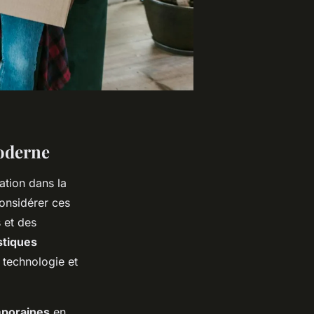
moderne
ation dans la
considérer ces
 et des
stiques
a technologie et
mporaines
en