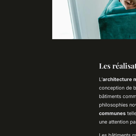
Les réalis
L’
architecture
conception de b
bâtiments comme 
philosophies no
communes
tell
une attention par
Les bâtiments m