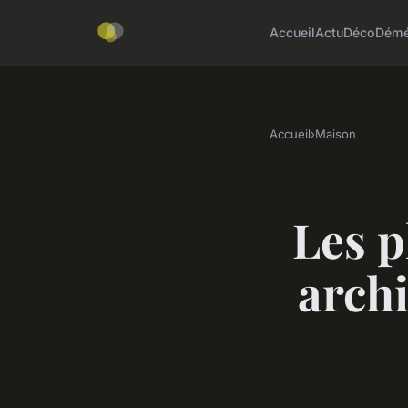
Accueil
Actu
Déco
Démé
Accueil
›
Maison
Les p
arch