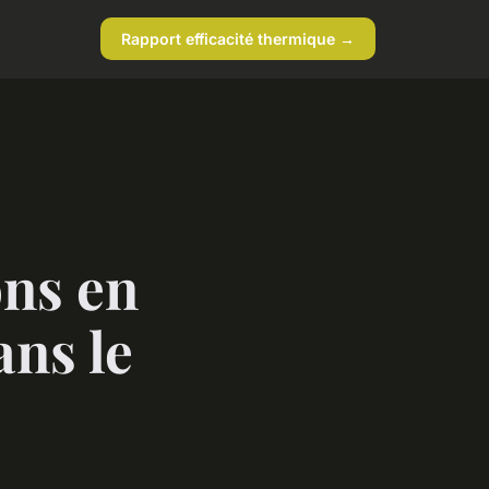
Rapport efficacité thermique →
ons en
ns le