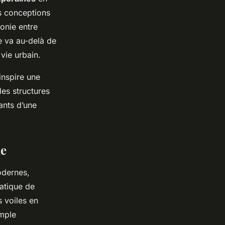
rs conceptions
monie entre
ne va au-delà de
vie urbain.
 inspire une
 des structures
ants d’une
de
dernes,
atique de
 voiles en
imple