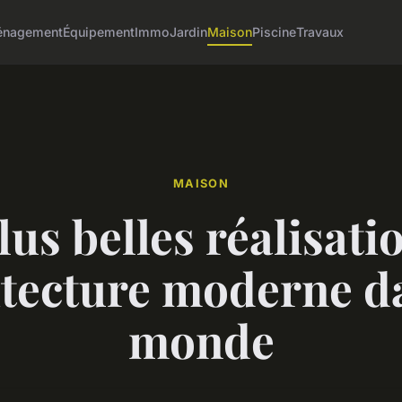
nagement
Équipement
Immo
Jardin
Maison
Piscine
Travaux
MAISON
lus belles réalisati
itecture moderne da
monde