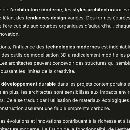
 de l’
architecture moderne
, les
styles architecturaux
évo
flétant des
tendances design
variées. Des formes épurées
 l’ère cubiste aux courbes organiques d’aujourd’hui, chaqu
novation.
ions, l’influence des
technologies modernes
est indéniable
 des outils de modélisation 3D a radicalement modifié les p
 Les architectes peuvent concevoir des structures qui sembla
oussant les limites de la créativité.
u
développement durable
dans les projets contemporains 
s en plus, les architectes sont sensibilisés aux impacts en
ns. Cela se traduit par l’utilisation de matériaux écologiques
onstruction assurant une faible empreinte carbone.
es évolutions et innovations contribuent à la richesse et à l
chitecture moderne. La fusion de la fonctionnalité, de l’esthé