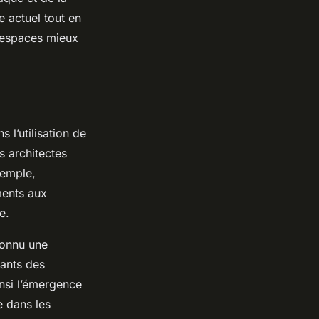
 actuel tout en
s espaces mieux
 l’utilisation de
s architectes
xemple,
ments aux
e.
connu une
ants des
insi l’émergence
e dans les