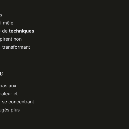
s
i mêle
e de
techniques
spirent non
c, transformant
e
 pas aux
aleur et
, se concentrant
jugés plus