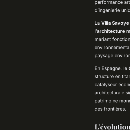
performance art
d’ingénierie uni
La
Villa Savoye
l’
architecture 
mariant fonction
environnemental
paysage environ
En Espagne, le
structure en tit
catalyseur écon
architecturale s
patrimoine mondi
des frontières.
L’évolutio