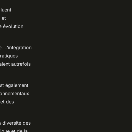
luent
 et
e évolution
. L’intégration
ratiques
ient autrefois
est également
vironnementaux
 et des
a diversité des
tique et de la