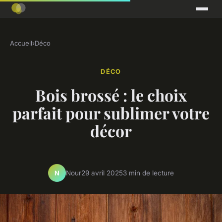
Accueil
›
Déco
DÉCO
Bois brossé : le choix
parfait pour sublimer votre
décor
Nour
29 avril 2025
3 min de lecture
N