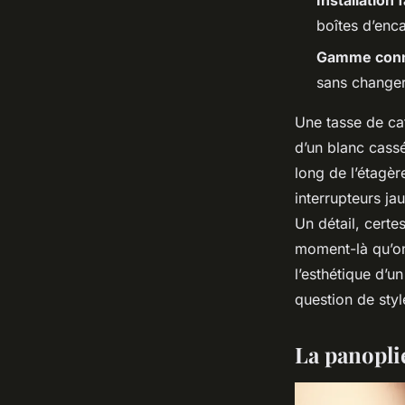
Installation f
boîtes d’enc
Gamme con
sans changer 
Une tasse de ca
d’un blanc cassé
long de l’étagè
interrupteurs ja
Un détail, certe
moment-là qu’on 
l’esthétique d’u
question de styl
La panopli