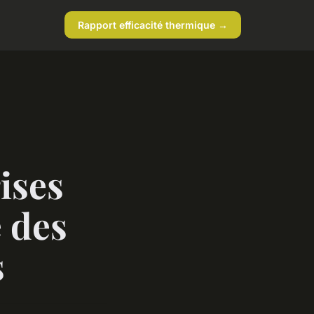
Rapport efficacité thermique →
ises
 des
s