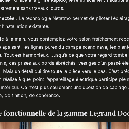
acile
: Grâce à la griffe Rapido, le remplacement s’adapte 
astrement sans travaux lourds.
nectée
: La technologie Netatmo permet de piloter l’éclaira
l’installation existante.
fé à la main, vous contemplez votre salon fraîchement repei
 apaisant, les lignes pures du canapé scandinave, les plant
re. Tout est harmonieux. Jusqu’à ce que votre regard tombe 
unis, ces prises aux bords ébréchés, vestiges d’un passé éle
s. Mais un détail qui tire toute la pièce vers le bas. C’est pr
réalise à quel point l’appareillage électrique participe ple
n intérieur. Ce n’est plus seulement une question de câblage :
e, de finition, de cohérence.
e fonctionnelle de la gamme Legrand Do