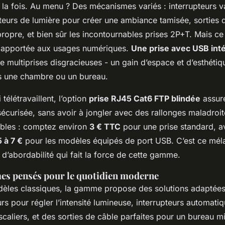
à la fois. Au menu ? Des mécanismes variés : interrupteurs v
ateurs de lumière pour créer une ambiance tamisée, sorties 
ropre, et bien sûr les incontournables prises 2P+T. Mais ce
e apportée aux usages numériques.
Une prise avec USB int
 multiprises disgracieuses - un gain d’espace et d’esthétiq
 une chambre ou un bureau.
télétravaillent, l’option
prise RJ45 Cat6 FTP blindée
assur
t sécurisée, sans avoir à jongler avec des rallonges maladroit
ibles : comptez environ
3 € TTC
pour une prise standard, a
5 à 7 €
pour les modèles équipés de port USB. C’est ce mél
t d’abordabilité qui fait la force de cette gamme.
s pensés pour le quotidien moderne
dèles classiques, la gamme propose des solutions adaptée
urs pour régler l’intensité lumineuse, interrupteurs automati
scaliers, et des sorties de câble parfaites pour un bureau mi