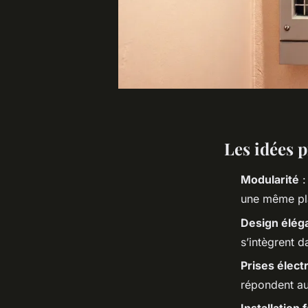
Les idées p
Modularité
:
une même pla
Design élég
s’intègrent da
Prises élect
répondent au