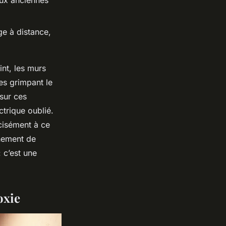
aux anciennes
ge à distance,
nt, les murs
es grimpant le
sur ces
ctrique oublié.
écisément à ce
inement de
 c’est une
oxie