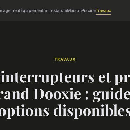
nagement
Équipement
Immo
Jardin
Maison
Piscine
Travaux
TRAVAUX
 interrupteurs et pr
rand Dooxie : guide
options disponible