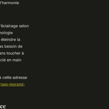
 l’harmonie
’éclairage selon
nologie
 éteindre la
pas besoin de
ans toucher à
 clé en main
à cette adresse
rises-legrand-
èce