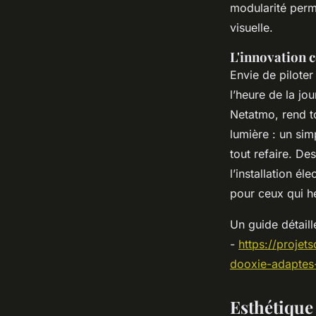
modularité perme
visuelle.
L'innovation 
Envie de pilote
l’heure de la jo
Netatmo, rend to
lumière : un sim
tout refaire. D
l’installation é
pour ceux qui hé
Un guide détail
-
https://projet
dooxie-adaptes
Esthétique