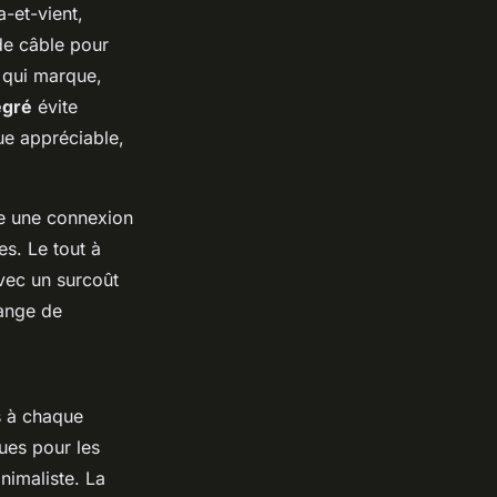
a-et-vient,
de câble pour
 qui marque,
égré
évite
ue appréciable,
e une connexion
es. Le tout à
vec un surcoût
ange de
s à chaque
ques pour les
nimaliste. La