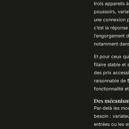
trois appareils 
poussoirs, vari
une connexion p
c’est la répons
l’engorgement de
notamment dans
Et pour ceux qui 
filaire stable e
des prix access
raisonnable de
fonctionnalité e
Des mécanisme
Par-delà les mo
besoin : variate
entrées ou les e