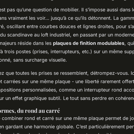
est pas qu’une question de mobilier. Il s’impose aussi dans l
ans vraiment les voir… jusqu’à ce qu’ils détonnent. La gam
ré, oscillant entre courbes douces et lignes droites, pour s’
du scandinave au loft industriel, en passant par un moderne
 majeurs réside dans les
plaques de finition modulables
, qu
à trois postes (prises, interrupteurs, etc.) sur un même supp
onné, sans surcharge visuelle.
ez que toutes les prises se ressemblent, détrompez-vous. Ic
t carrées sur une même plaque - une liberté rarement offert
positions personnalisées, comme un interrupteur rond ac
ur un effet graphique subtil. Le tout sans perdre en cohéren
ormes, du rond au carré
de combiner rond et carré sur une même plaque permet de jo
en gardant une harmonie globale. C’est particulièrement per