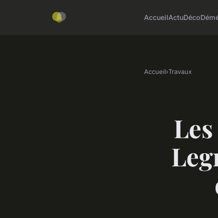
Accueil
Actu
Déco
Démé
Accueil
›
Travaux
Les
Leg