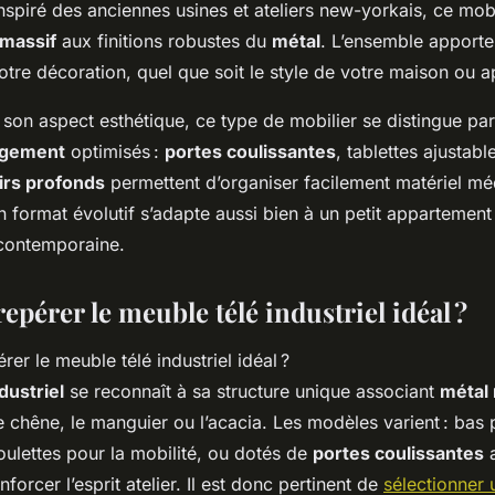
 Inspiré des anciennes usines et ateliers new-yorkais, ce mobi
 massif
aux finitions robustes du
métal
. L’ensemble apporte
otre décoration, quel que soit le style de votre maison ou 
 son aspect esthétique, ce type de mobilier se distingue p
ngement
optimisés :
portes coulissantes
, tablettes ajustabl
oirs profonds
permettent d’organiser facilement matériel méd
 format évolutif s’adapte aussi bien à un petit appartement
contemporaine.
pérer le meuble télé industriel idéal ?
dustriel
se reconnaît à sa structure unique associant
métal 
e chêne, le manguier ou l’acacia. Les modèles varient : bas 
roulettes pour la mobilité, ou dotés de
portes coulissantes
a
nforcer l’esprit atelier. Il est donc pertinent de
sélectionner 