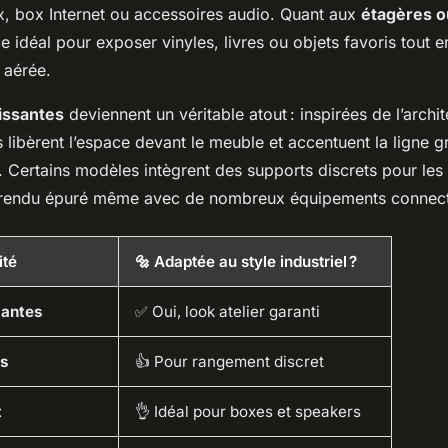
x, box Internet ou accessoires audio. Quant aux
étagères o
e idéal pour exposer vinyles, livres ou objets favoris tout 
 aérée.
issantes
deviennent un véritable atout : inspirées de l’archi
les libèrent l’espace devant le meuble et accentuent la ligne 
. Certains modèles intègrent des supports discrets pour les
n rendu épuré même avec de nombreux équipements connec
ité
🔩 Adaptée au style industriel ?
santes
✅ Oui, look atelier garanti
és
👍 Pour rangement discret
t
👌 Idéal pour boxes et speakers