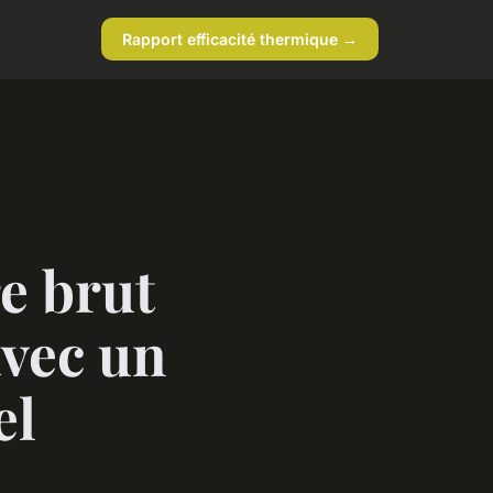
Rapport efficacité thermique →
e brut
avec un
el