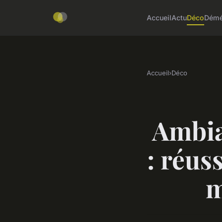
Accueil
Actu
Déco
Démé
Accueil
›
Déco
Ambia
: réus
m