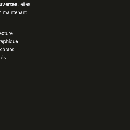
uvertes
, elles
en maintenant
tecture
graphique
 câbles,
tés.