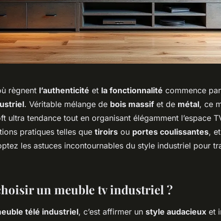
où règnent
l’authenticité
et
la fonctionnalité
commence par l
ustriel
. Véritable mélange de
bois massif
et de
métal
, ce m
ft ultra tendance tout en organisant élégamment l’espace T
utions pratiques telles que
tiroirs
ou
portes coulissantes
, e
optez les astuces incontournables du style industriel pour t
hoisir un meuble tv industriel ?
euble télé industriel
, c’est affirmer un
style audacieux
et 