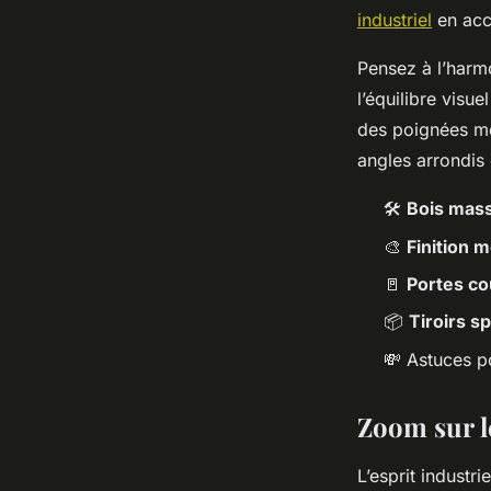
industriel
en acc
Pensez à l’harmo
l’équilibre visue
des poignées mét
angles arrondis 
🛠️
Bois mass
🎨
Finition m
🚪
Portes co
📦
Tiroirs s
💸 Astuces p
Zoom sur le
L’esprit industr