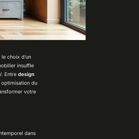
e choix d’un
obilier insuffle
V. Entre
design
t optimisation du
ransformer votre
intemporel dans