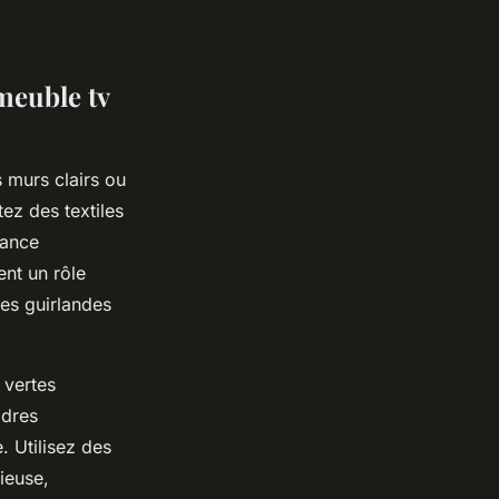
meuble tv
s murs clairs ou
tez des textiles
iance
ent un rôle
des guirlandes
 vertes
adres
 Utilisez des
ieuse,