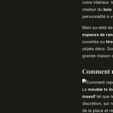
votre intérieur.
chaleur du
bois
personnalité à v
Mais au-delà de
espaces de ra
ouvertes ou
tir
objets déco. Son
grande maison 
Comment re
Le
meuble tv in
massif
tel que l
discrétion, sur 
de la place et re