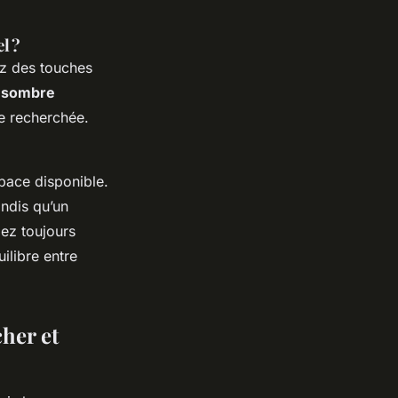
l ?
iez des touches
 sombre
e recherchée.
space disponible.
andis qu’un
iez toujours
uilibre entre
her et