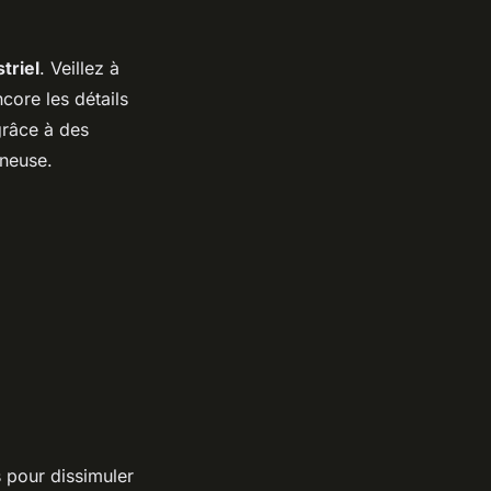
triel
. Veillez à
ncore les détails
grâce à des
ineuse.
s pour dissimuler