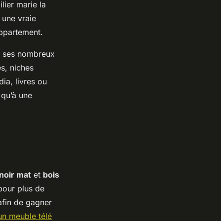
lier marie la
 une vraie
appartement.
ar ses nombreux
es, niches
ia, livres ou
 qu’à une
noir mat
et
bois
pour plus de
fin de gagner
un meuble télé