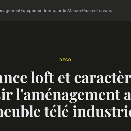
nagement
Équipement
Immo
Jardin
Maison
Piscine
Travaux
DÉCO
nce loft et caractèr
sir l'aménagement 
euble télé industri