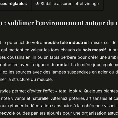
ques réglables
🌟 Stabilité assurée, effet vintage
o : sublimer l’environnement autour du 
t le potentiel de votre
meuble télé industriel
, misez sur de
qui mettent en valeur les tons chauds du
bois massif
. Ajou
s coussins en lin ou un tapis berbère pour créer une amb
contrastée avec la rigueur du
métal
. La lumière joue égalem
ipliez les sources avec des lampes suspendues en acier ou 
ner la structure du meuble.
styles permet d’éviter l’effet « total look ». Quelques plantes
note vivante et naturelle. Alternez poteries artisanales et c
r rythmer la décoration sans nuire à la cohérence visuelle.
 recyclé
ou des paniers ajourés pour une organisation astuc