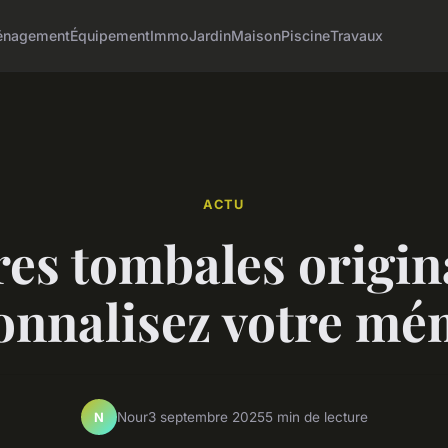
nagement
Équipement
Immo
Jardin
Maison
Piscine
Travaux
ACTU
res tombales origina
onnalisez votre mé
Nour
3 septembre 2025
5 min de lecture
N