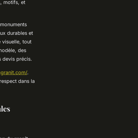
, motifs, et
s monuments
aux durables et
 visuelle, tout
 modèle, des
 devis précis.
granit.com/
.
 respect dans la
ales