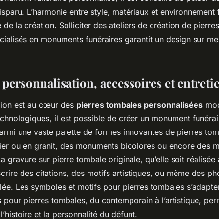
 disparu. L’harmonie entre style, matériaux et environnement 
té de la création. Solliciter des ateliers de création de pierr
écialisés en monuments funéraires garantit un design sur me
personnalisation, accessoires et entreti
tion est au cœur des
pierres tombales personnalisées
mod
chnologiques, il est possible de créer un monument funérai
armi une vaste palette de formes innovantes de pierres tom
cier ou en granit, des monuments bicolores ou encore des 
 gravure sur pierre tombale originale, qu’elle soit réalisée 
scrire des citations, des motifs artistiques, ou même des p
llée. Les symboles et motifs pour pierres tombales s’adapten
es pour pierres tombales, du contemporain à l’artistique, per
s l’histoire et la personnalité du défunt.