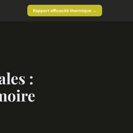
Rapport efficacité thermique →
les :
moire