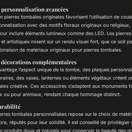
 personnalisation avancées
 pierres tombales originales favorisent l’utilisation de coul
sonnalisation avec des motifs floraux originaux ou religieux, e
our inclure éléments lumineux comme des LED. Les pierres
t artistiques misent sur un rendu visuel fort, que ce soit p
binaison de matériaux originaux pour pierres tombales.
t décorations complémentaires
avantage l’aspect unique de la tombe, des plaques personna
aires, des vases, lanternes ou éléments végétaux créent u
ales créative. Ces accessoires s’adaptent aux monuments f
ux ou pour animaux, rendant chaque hommage distinct.
urabilité
pierres tombales personnalisées repose sur le choix de mat
re, réputés pour leur solidité. Il est conseillé de privilégie
s produits doux et naturels pour conserver la beauté des g