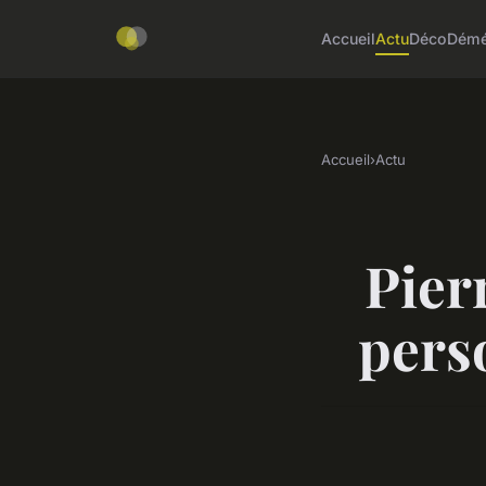
Accueil
Actu
Déco
Démé
Accueil
›
Actu
Pier
pers