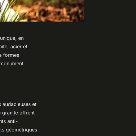
 unique, en
ite, acier et
de formes
e monument
s audacieuses et
granite offrent
ts anti-
nts géométriques