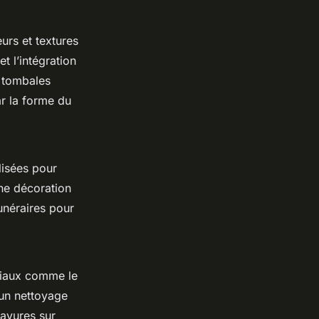
eurs et textures
t l’intégration
 tombales
ar la forme du
lisées pour
ne décoration
unéraires pour
ériaux comme le
r un nettoyage
ravures sur