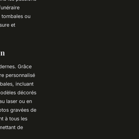
funéraire
es tombales ou
sure et
en
ernes. Grâce
re personnalisé
bales, incluant
modèles décorés
au laser ou en
hotos gravées de
t à tous les
mettant de