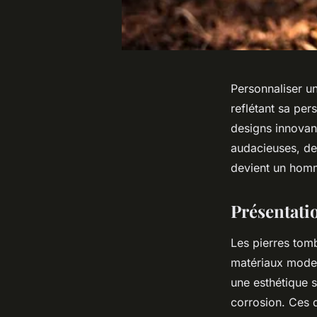
Personnaliser un
reflétant sa per
designs innovant
audacieuses, de
devient un homm
Présentati
Les pierres tom
matériaux moder
une esthétique s
corrosion. Ces 