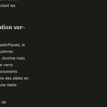
ctant les
ation sur-
pécifiques, la
 pierres
e, domine mais
le verre
monuments
le des stèles en
ne réelle
t de