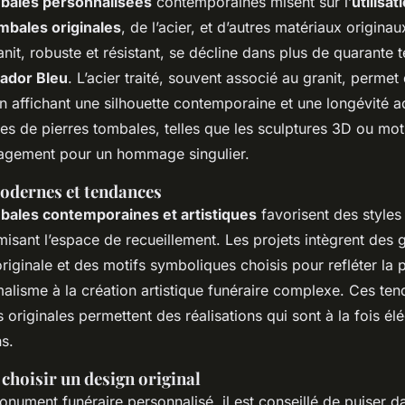
mbales personnalisées
contemporaines misent sur l’
utilisat
mbales originales
, de l’acier, et d’autres matériaux origina
nit, robuste et résistant, se décline dans plus de quarante 
ador Bleu
. L’acier traité, souvent associé au granit, perm
n affichant une silhouette contemporaine et une longévité a
es de pierres tombales, telles que les sculptures 3D ou mot
gagement pour un hommage singulier.
odernes et tendances
bales contemporaines et artistiques
favorisent des styles
isant l’espace de recueillement. Les projets intègrent des 
riginale et des motifs symboliques choisis pour refléter la 
malisme à la création artistique funéraire complexe. Ces te
 originales permettent des réalisations qui sont à la fois él
s.
choisir un design original
nument funéraire personnalisé, il est conseillé de puiser d