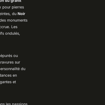
ion du granit
ux pour pierres
teintes, du
Noir
et des monuments
ccrue. Les
ifs ondulés,
 épurés ou
gravures sur
personnalité du
ndances en
égantes et
ans les passions