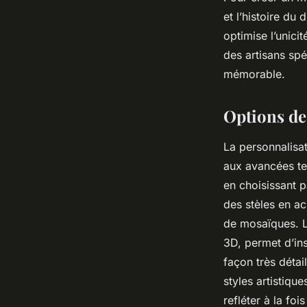
et l’histoire du
optimise l’unici
des artisans sp
mémorable.
Options de 
La personnalisa
aux avancées te
en choisissant p
des stèles en a
de mosaïques. La
3D, permet d’in
façon très détai
styles artistiqu
refléter à la foi