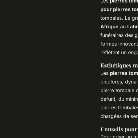
Les
pierres to
pour pierres to
tombales. Le gra
Afrique
au
Labr
funéraires desig
formes innovant
reflètent un en
Esthétiques m
Les
pierres tom
bicolores, dynam
pierre tombale o
défunt, du mini
pierres tombales
chargées de sen
Conseils pour 
Pour créer un mo